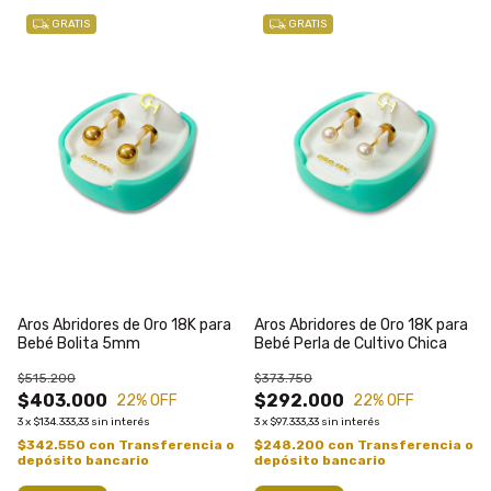
GRATIS
GRATIS
Aros Abridores de Oro 18K para
Aros Abridores de Oro 18K para
Bebé Bolita 5mm
Bebé Perla de Cultivo Chica
$515.200
$373.750
$403.000
$292.000
22
% OFF
22
% OFF
3
x
$134.333,33
sin interés
3
x
$97.333,33
sin interés
$342.550
con
Transferencia o
$248.200
con
Transferencia o
depósito bancario
depósito bancario