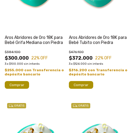
Aros Abridores de Oro 18K para
Aros Abridores de Oro 18K para
Bebé Grifa Mediana con Piedra
Bebé Tubito con Piedra
$384.100
$476.100
$300.000
$372.000
22
% OFF
22
% OFF
3
x
$100.000
sin interés
3
x
$124.000
sin interés
$255.000
con
Transferencia o
$316.200
con
Transferencia o
depósito bancario
depósito bancario
Comprar
Comprar
GRATIS
GRATIS