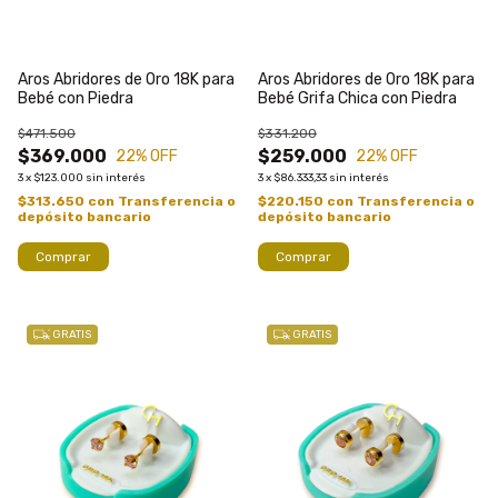
Aros Abridores de Oro 18K para
Aros Abridores de Oro 18K para
Bebé con Piedra
Bebé Grifa Chica con Piedra
$471.500
$331.200
$369.000
$259.000
22
% OFF
22
% OFF
3
x
$123.000
sin interés
3
x
$86.333,33
sin interés
$313.650
con
Transferencia o
$220.150
con
Transferencia o
depósito bancario
depósito bancario
Comprar
Comprar
GRATIS
GRATIS