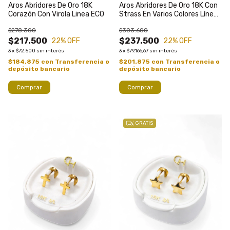
Aros Abridores De Oro 18K
Aros Abridores De Oro 18K Con
Corazón Con Virola Linea ECO
Strass En Varios Colores Línea
ECO
$278.300
$303.600
$217.500
$237.500
22
% OFF
22
% OFF
3
x
$72.500
sin interés
3
x
$79.166,67
sin interés
$184.875
con
Transferencia o
$201.875
con
Transferencia o
depósito bancario
depósito bancario
Comprar
Comprar
GRATIS