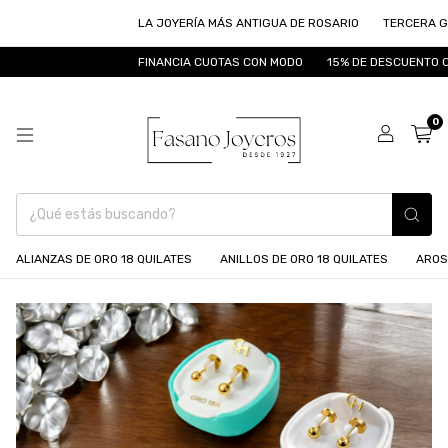
LA JOYERÍA MÁS ANTIGUA DE ROSARIO
TERCERA GENERACIÓN
FINANCIA CUOTAS CON MODO
15% DE DESCUENTO CON TRANSF
0
ALIANZAS DE ORO 18 QUILATES
ANILLOS DE ORO 18 QUILATES
AROS