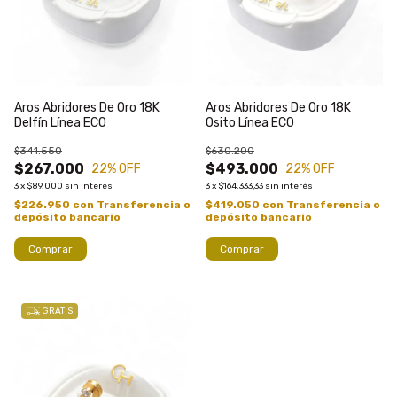
Aros Abridores De Oro 18K
Aros Abridores De Oro 18K
Delfín Línea ECO
Osito Línea ECO
$341.550
$630.200
$267.000
$493.000
22
% OFF
22
% OFF
3
x
$89.000
sin interés
3
x
$164.333,33
sin interés
$226.950
con
Transferencia o
$419.050
con
Transferencia o
depósito bancario
depósito bancario
Comprar
Comprar
GRATIS