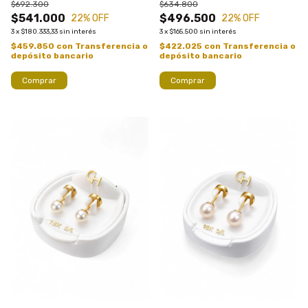
$692.300
$634.800
$541.000
$496.500
22
% OFF
22
% OFF
3
x
$180.333,33
sin interés
3
x
$165.500
sin interés
$459.850
con
Transferencia o
$422.025
con
Transferencia o
depósito bancario
depósito bancario