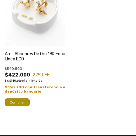
Aros Abridores De Oro 18K Foca
Línea ECO
$540.500
$422.000
22
% OFF
3
x
$140.666,67
sin interés
$358.700
con
Transferencia o
depósito bancario
Comprar