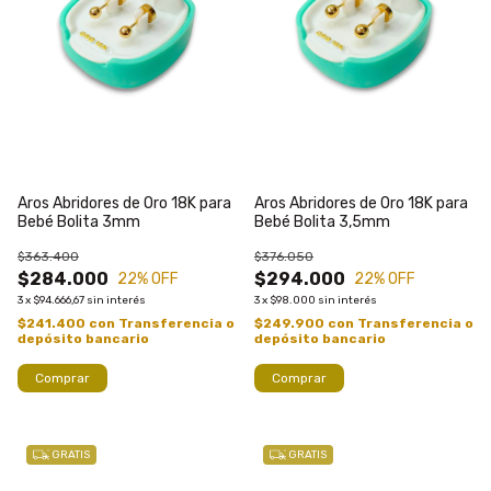
Aros Abridores de Oro 18K para
Aros Abridores de Oro 18K para
Bebé Bolita 3mm
Bebé Bolita 3,5mm
$363.400
$376.050
$284.000
$294.000
22
% OFF
22
% OFF
3
x
$94.666,67
sin interés
3
x
$98.000
sin interés
$241.400
con
Transferencia o
$249.900
con
Transferencia o
depósito bancario
depósito bancario
GRATIS
GRATIS