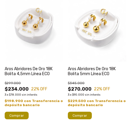
Aros Abridores De Oro 18K
Aros Abridores De Oro 18K
Bolita 4,5mm Línea ECO
Bolita 5mm Línea ECO
$299.000
$345.000
$234.000
$270.000
22
% OFF
22
% OFF
3
x
$78.000
sin interés
3
x
$90.000
sin interés
$198.900
con
Transferencia o
$229.500
con
Transferencia o
depósito bancario
depósito bancario
Comprar
Comprar