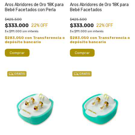
Aros Abridores de Oro 18K para
Aros Abridores de Oro 18K para
Bebé Facetados con Perla
Bebé Facetados
$425.500
$425.500
$333.000
$333.000
22
% OFF
22
% OFF
3
x
$111.000
sin interés
3
x
$111.000
sin interés
$283.050
con
Transferencia o
$283.050
con
Transferencia o
depósito bancario
depósito bancario
GRATIS
GRATIS