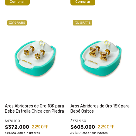
GRATIS
GRATIS
Aros Abridores de Oro 18K para
Aros Abridores de Oro 18K para
Bebé Estrella Chica con Piedra
Bebé Ositos
$476.100
$773.950
$372.000
$605.000
22
% OFF
22
% OFF
3
x
$124.000
sin interés
3
x
$201.666,67
sin interés