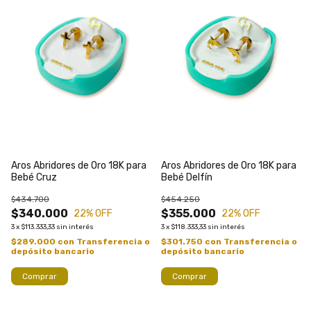
Aros Abridores de Oro 18K para
Aros Abridores de Oro 18K para
Bebé Cruz
Bebé Delfín
$434.700
$454.250
$340.000
$355.000
22
% OFF
22
% OFF
3
x
$113.333,33
sin interés
3
x
$118.333,33
sin interés
$289.000
con
Transferencia o
$301.750
con
Transferencia o
depósito bancario
depósito bancario