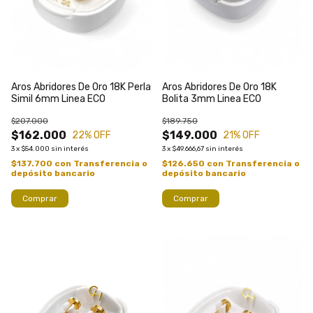
Aros Abridores De Oro 18K Perla
Aros Abridores De Oro 18K
Simil 6mm Linea ECO
Bolita 3mm Linea ECO
$207.000
$189.750
$162.000
$149.000
22
% OFF
21
% OFF
3
x
$54.000
sin interés
3
x
$49.666,67
sin interés
$137.700
con
Transferencia o
$126.650
con
Transferencia o
depósito bancario
depósito bancario
Comprar
Comprar