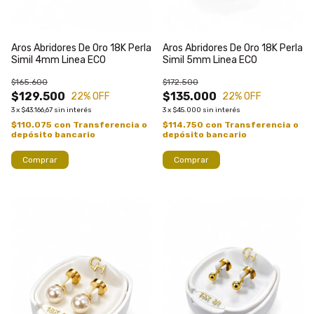
Aros Abridores De Oro 18K Perla
Aros Abridores De Oro 18K Perla
Simil 4mm Linea ECO
Simil 5mm Linea ECO
$165.600
$172.500
$129.500
$135.000
22
% OFF
22
% OFF
3
x
$43.166,67
sin interés
3
x
$45.000
sin interés
$110.075
con
Transferencia o
$114.750
con
Transferencia o
depósito bancario
depósito bancario
Comprar
Comprar