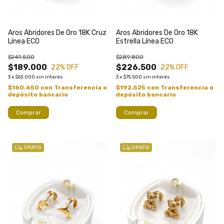
Aros Abridores De Oro 18K Cruz
Aros Abridores De Oro 18K
Línea ECO
Estrella Línea ECO
$241.500
$289.800
$189.000
$226.500
22
% OFF
22
% OFF
3
x
$63.000
sin interés
3
x
$75.500
sin interés
$160.650
con
Transferencia o
$192.525
con
Transferencia o
depósito bancario
depósito bancario
Comprar
Comprar
GRATIS
GRATIS