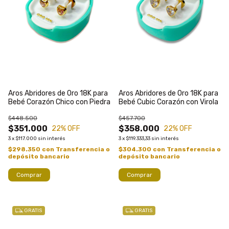
Aros Abridores de Oro 18K para
Aros Abridores de Oro 18K para
Bebé Corazón Chico con Piedra
Bebé Cubic Corazón con Virola
$448.500
$457.700
$351.000
$358.000
22
% OFF
22
% OFF
3
x
$117.000
sin interés
3
x
$119.333,33
sin interés
$298.350
con
Transferencia o
$304.300
con
Transferencia o
depósito bancario
depósito bancario
Comprar
GRATIS
GRATIS