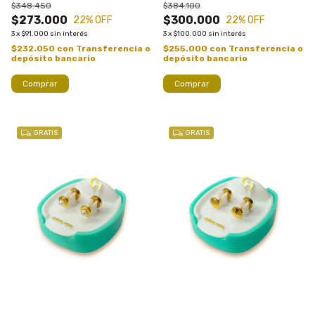
$348.450
$384.100
$273.000
$300.000
22
% OFF
22
% OFF
3
x
$91.000
sin interés
3
x
$100.000
sin interés
$232.050
con
Transferencia o
$255.000
con
Transferencia o
depósito bancario
depósito bancario
GRATIS
GRATIS