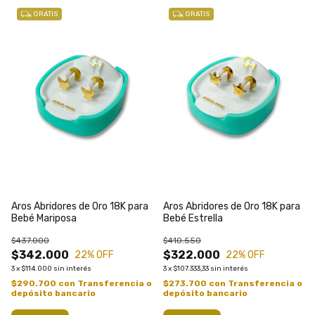
GRATIS
GRATIS
Aros Abridores de Oro 18K para
Aros Abridores de Oro 18K para
Bebé Mariposa
Bebé Estrella
$437.000
$410.550
$342.000
$322.000
22
% OFF
22
% OFF
3
x
$114.000
sin interés
3
x
$107.333,33
sin interés
$290.700
con
Transferencia o
$273.700
con
Transferencia o
depósito bancario
depósito bancario