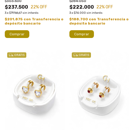
$303.600
$284.050
$237.500
$222.000
22
% OFF
22
% OFF
3
x
$79.166,67
sin interés
3
x
$74.000
sin interés
$201.875
con
Transferencia o
$188.700
con
Transferencia o
depósito bancario
depósito bancario
Comprar
Comprar
GRATIS
GRATIS