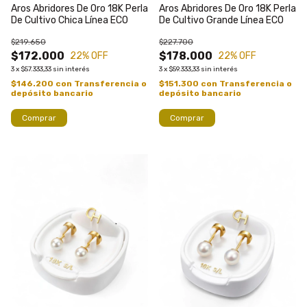
Aros Abridores De Oro 18K Perla
Aros Abridores De Oro 18K Perla
De Cultivo Chica Línea ECO
De Cultivo Grande Línea ECO
$219.650
$227.700
$172.000
$178.000
22
% OFF
22
% OFF
3
x
$57.333,33
sin interés
3
x
$59.333,33
sin interés
$146.200
con
Transferencia o
$151.300
con
Transferencia o
depósito bancario
depósito bancario
Comprar
Comprar