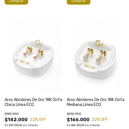
Comprar
Comprar
Aros Abridores De Oro 18K Grifa
Aros Abridores De Oro 18K Grifa
Chica Línea ECO
Mediana Línea ECO
$181.700
$212.750
$142.000
$166.000
22
% OFF
22
% OFF
3
x
$47.333,33
sin interés
3
x
$55.333,33
sin interés