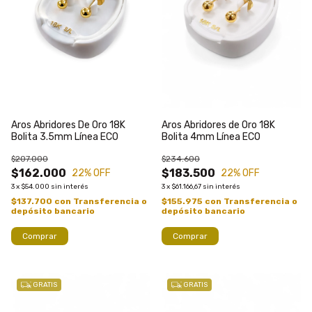
Aros Abridores De Oro 18K
Aros Abridores de Oro 18K
Bolita 3.5mm Línea ECO
Bolita 4mm Línea ECO
$207.000
$234.600
$162.000
$183.500
22
% OFF
22
% OFF
3
x
$54.000
sin interés
3
x
$61.166,67
sin interés
$137.700
con
Transferencia o
$155.975
con
Transferencia o
depósito bancario
depósito bancario
Comprar
Comprar
GRATIS
GRATIS