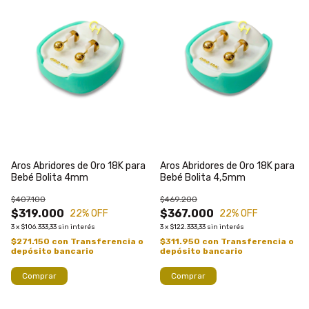
Aros Abridores de Oro 18K para
Aros Abridores de Oro 18K para
Bebé Bolita 4mm
Bebé Bolita 4,5mm
$407.100
$469.200
$319.000
$367.000
22
% OFF
22
% OFF
3
x
$106.333,33
sin interés
3
x
$122.333,33
sin interés
$271.150
con
Transferencia o
$311.950
con
Transferencia o
depósito bancario
depósito bancario