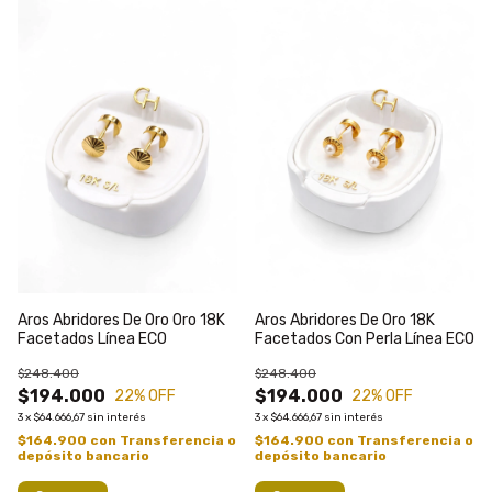
Aros Abridores De Oro Oro 18K
Aros Abridores De Oro 18K
Facetados Línea ECO
Facetados Con Perla Línea ECO
$248.400
$248.400
$194.000
$194.000
22
% OFF
22
% OFF
3
x
$64.666,67
sin interés
3
x
$64.666,67
sin interés
$164.900
con
Transferencia o
$164.900
con
Transferencia o
depósito bancario
depósito bancario