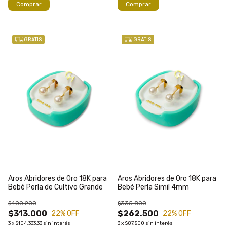
GRATIS
GRATIS
Aros Abridores de Oro 18K para
Aros Abridores de Oro 18K para
Bebé Perla de Cultivo Grande
Bebé Perla Simil 4mm
$400.200
$335.800
$313.000
$262.500
22
% OFF
22
% OFF
3
x
$104.333,33
sin interés
3
x
$87.500
sin interés