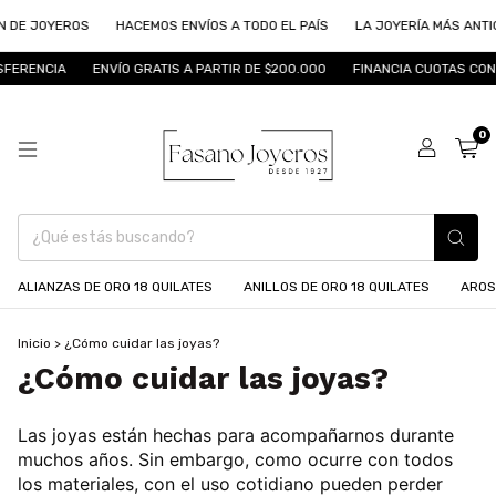
E JOYEROS
HACEMOS ENVÍOS A TODO EL PAÍS
LA JOYERÍA MÁS ANTIGUA
RENCIA
ENVÍO GRATIS A PARTIR DE $200.000
FINANCIA CUOTAS CON MO
0
ALIANZAS DE ORO 18 QUILATES
ANILLOS DE ORO 18 QUILATES
AROS
Inicio
>
¿Cómo cuidar las joyas?
¿Cómo cuidar las joyas?
Las joyas están hechas para acompañarnos durante
muchos años. Sin embargo, como ocurre con todos
los materiales, con el uso cotidiano pueden
perder