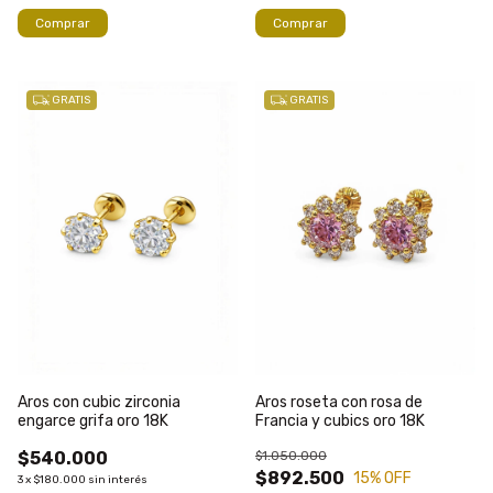
Comprar
Comprar
GRATIS
GRATIS
Aros con cubic zirconia
Aros roseta con rosa de
engarce grifa oro 18K
Francia y cubics oro 18K
$540.000
$1.050.000
$892.500
15
% OFF
3
x
$180.000
sin interés