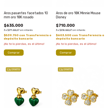
Aros pasantes facetados 10
Aros de oro 18K Minnie Mouse
mm oro 18K rosado
Disney
$635.000
$710.000
3
x
$211.666,67
sin interés
3
x
$236.666,67
sin interés
$539.750
con
Transferencia o
$603.500
con
Transferencia o
depósito bancario
depósito bancario
¡No te lo pierdas, es el último!
¡No te lo pierdas, es el último!
Comprar
Comprar
GRATIS
GRATIS