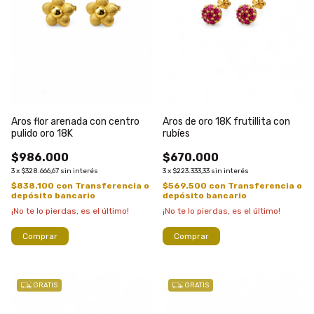
Aros flor arenada con centro
Aros de oro 18K frutillita con
pulido oro 18K
rubíes
$986.000
$670.000
3
x
$328.666,67
sin interés
3
x
$223.333,33
sin interés
$838.100
con
Transferencia o
$569.500
con
Transferencia o
depósito bancario
depósito bancario
¡No te lo pierdas, es el último!
¡No te lo pierdas, es el último!
Comprar
Comprar
GRATIS
GRATIS