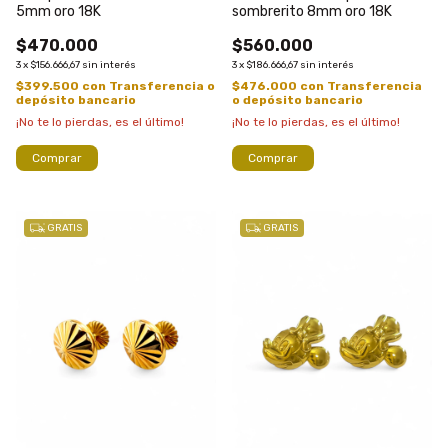
5mm oro 18K
sombrerito 8mm oro 18K
$470.000
$560.000
3
x
$156.666,67
sin interés
3
x
$186.666,67
sin interés
$399.500
con
Transferencia o
$476.000
con
Transferencia
depósito bancario
o depósito bancario
¡No te lo pierdas, es el último!
¡No te lo pierdas, es el último!
Comprar
Comprar
GRATIS
GRATIS