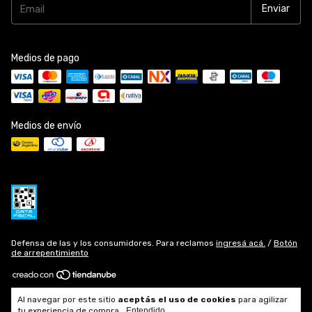
Medios de pago
Medios de envío
Defensa de las y los consumidores. Para reclamos
ingresá acá.
/
Botón
de arrepentimiento
Copyright Fasano Joyeros - Fábrica de Alianzas en Rosario - 2026.
Al navegar por este sitio
aceptás el uso de cookies
para agilizar
Todos los derechos reservados.
tu experiencia de compra.
Entendido