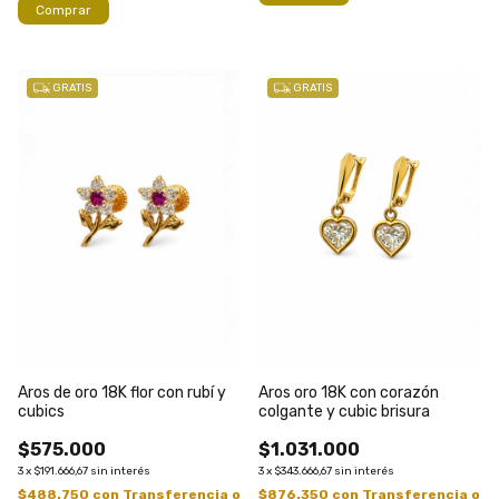
Comprar
GRATIS
GRATIS
Aros de oro 18K flor con rubí y
Aros oro 18K con corazón
cubics
colgante y cubic brisura
$575.000
$1.031.000
3
x
$191.666,67
sin interés
3
x
$343.666,67
sin interés
$488.750
con
Transferencia o
$876.350
con
Transferencia o