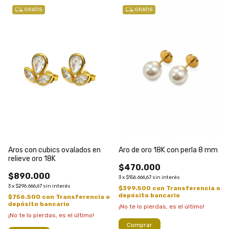
GRATIS
GRATIS
Aros con cubics ovalados en
Aro de oro 18K con perla 8 mm
relieve oro 18K
$470.000
$890.000
3
x
$156.666,67
sin interés
3
x
$296.666,67
sin interés
$399.500
con
Transferencia o
depósito bancario
$756.500
con
Transferencia o
depósito bancario
¡No te lo pierdas, es el último!
¡No te lo pierdas, es el último!
Comprar