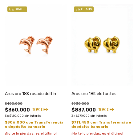
GRATIS
GRATIS
Aros oro 18K rosado delfín
Aros oro 18K elefantes
$400.000
$930.000
$360.000
$837.000
10
% OFF
10
% OFF
3
x
$120.000
sin interés
3
x
$279.000
sin interés
$306.000
con
Transferencia
$711.450
con
Transferencia o
o depósito bancario
depósito bancario
¡No te lo pierdas, es el último!
¡No te lo pierdas, es el último!