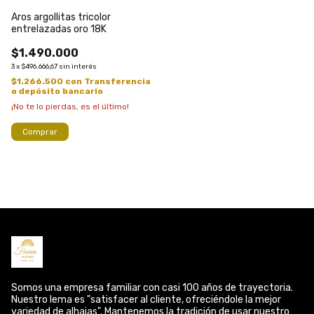
Aros argollitas tricolor
entrelazadas oro 18K
$1.490.000
3
x
$496.666,67
sin interés
$1.266.500
con
Transferencia
o depósito bancario
¡No te lo pierdas, es el último!
Comprar
Somos una empresa familiar con casi 100 años de trayectoria.
Nuestro lema es "satisfacer al cliente, ofreciéndole la mejor
variedad de alhajas". Mantenemos la tradición de usar nuestro