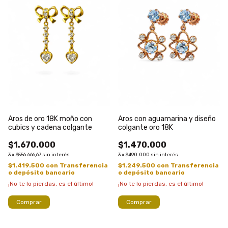
Aros de oro 18K moño con
Aros con aguamarina y diseño
cubics y cadena colgante
colgante oro 18K
$1.670.000
$1.470.000
3
x
$556.666,67
sin interés
3
x
$490.000
sin interés
$1.419.500
con
Transferencia
$1.249.500
con
Transferencia
o depósito bancario
o depósito bancario
¡No te lo pierdas, es el último!
¡No te lo pierdas, es el último!
Comprar
Comprar