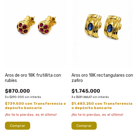
Aros de oro 18K frutillita con
Aros oro 18K rectangulares con
rubíes
zafiro
$870.000
$1.745.000
3
x
$290.000
sin interés
3
x
$581.666,67
sin interés
$739.500
con
Transferencia o
$1.483.250
con
Transferencia
depósito bancario
o depósito bancario
¡No te lo pierdas, es el último!
¡No te lo pierdas, es el último!
Comprar
Comprar