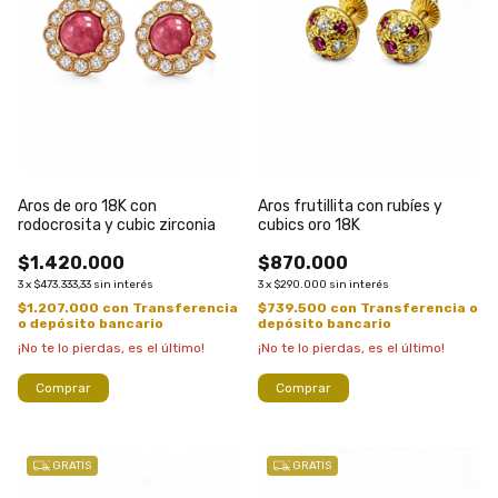
Aros de oro 18K con
Aros frutillita con rubíes y
rodocrosita y cubic zirconia
cubics oro 18K
$1.420.000
$870.000
3
x
$473.333,33
sin interés
3
x
$290.000
sin interés
$1.207.000
con
Transferencia
$739.500
con
Transferencia o
o depósito bancario
depósito bancario
¡No te lo pierdas, es el último!
¡No te lo pierdas, es el último!
Comprar
Comprar
GRATIS
GRATIS