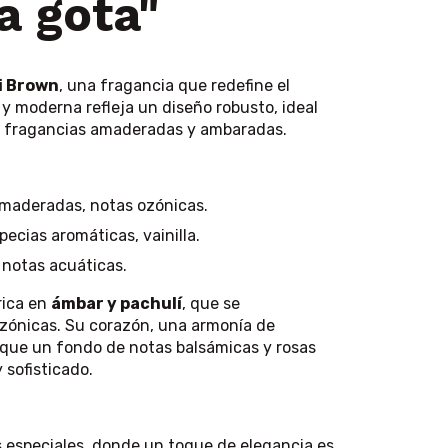
a gota"
i Brown
, una fragancia que redefine el
y moderna refleja un diseño robusto, ideal
as fragancias amaderadas y ambaradas.
amaderadas, notas ozónicas.
ecias aromáticas, vainilla.
 notas acuáticas.
rica en
ámbar y pachulí
, que se
zónicas. Su corazón, una armonía de
as que un fondo de notas balsámicas y rosas
 sofisticado.
 especiales, donde un toque de elegancia es