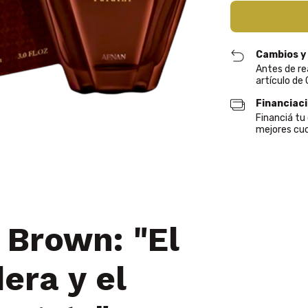
Cambios y
Antes de re
artículo de
Financiac
Financiá t
mejores cuo
 Brown: "El
era y el