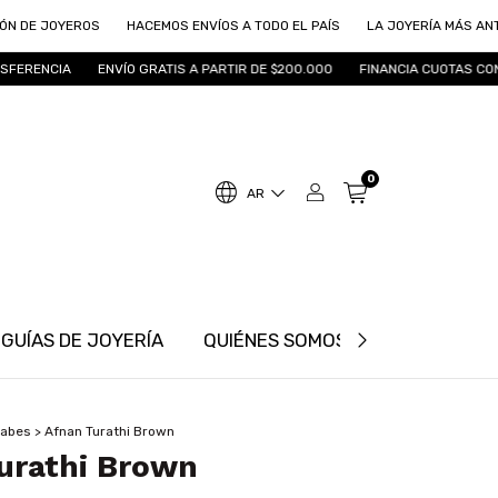
EROS
HACEMOS ENVÍOS A TODO EL PAÍS
LA JOYERÍA MÁS ANTIGUA DE R
ENVÍO GRATIS A PARTIR DE $200.000
FINANCIA CUOTAS CON MODO
0
AR
GUÍAS DE JOYERÍA
QUIÉNES SOMOS
INFORMACIÓ
rabes
>
Afnan Turathi Brown
urathi Brown