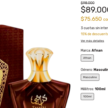
$98.000
$89.00
$75.650
co
3
cuotas sin inte
15% de descuent
Ver más detalles
Marca:
Afnan
Afnan
Género:
Masculi
Masculino
Mililitros:
100ml
100ml