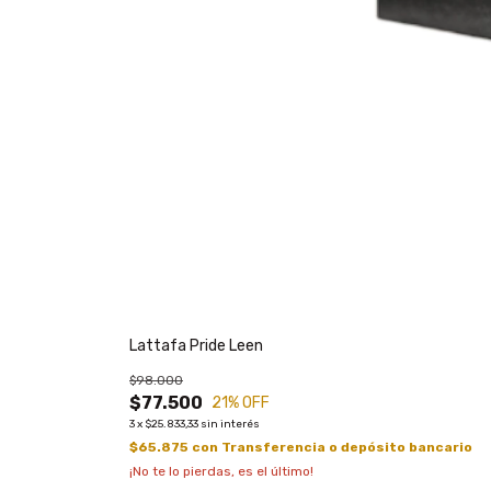
Lattafa Pride Leen
$98.000
$77.500
21
% OFF
3
x
$25.833,33
sin interés
$65.875
con
Transferencia o depósito bancario
¡No te lo pierdas, es el último!