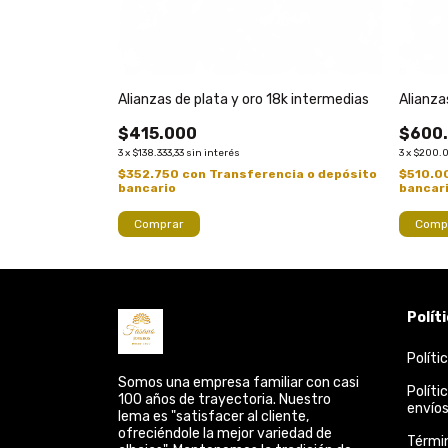
a con piedras
Alianzas de plata y oro 18k intermedias
Alianza
$415.000
$600
3
x
$138.333,33
sin interés
3
x
$200.
cia o depósito
$352.750
con
Transferencia o depósito
$510.0
bancario
bancar
Comprar
Polít
Políti
Somos una empresa familiar con casi
Políti
100 años de trayectoria. Nuestro
envío
lema es "satisfacer al cliente,
ofreciéndole la mejor variedad de
Térmi