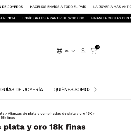
ROS
HACEMOS ENVÍOS A TODO EL PAÍS
LA JOYERÍA MÁS ANTIGUA DE RO
ENVÍO GRATIS A PARTIR DE $200.000
FINANCIA CUOTAS CON MODO
1
0
AR
GUÍAS DE JOYERÍA
QUIÉNES SOMOS
INFORMACIÓ
ata
>
Alianzas de plata y combinadas de plata y oro 18K
>
 18k finas
 plata y oro 18k finas