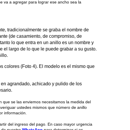
 se va a agregar para lograr ese ancho sea la
ente, tradicionalmente se graba el nombre de
rtante (de casamiento, de compromiso, de
 tanto lo que entra en un anillo es un nombre y
e el largo de lo que le puede grabar a su gusto.
llo.
tos colores (Foto 4). El modelo es el mismo que
a en agrandado, achicado y pulido de los
sario.
n que se las enviemos necesitamos la medida del
 averiguar ustedes mismos que número de anillo
r información.
artir del ingreso del pago. En caso mayor urgencia
 de nuestro
WhatsApp
para determinar si es