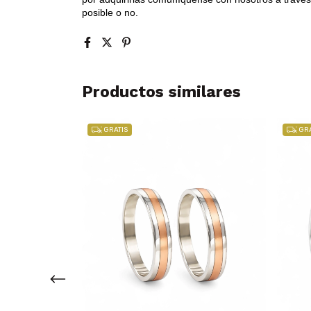
posible o no.
Productos similares
GRATIS
GRA