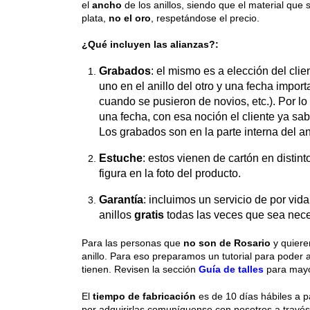
el
ancho
de los anillos, siendo que el material que
plata,
no el oro
, respetándose el precio.
¿Qué incluyen las alianzas?:
Grabados
: el mismo es a elección del cli
uno en el anillo del otro y una fecha impo
cuando se pusieron de novios, etc.). Por lo
una fecha, con esa noción el cliente ya sab
Los grabados son en la parte interna del ani
Estuche
: estos vienen de cartón en distin
figura en la foto del producto.
Garantía
: incluimos un servicio de por vid
anillos
gratis
todas las veces que sea nece
Para las personas que
no son de Rosario
y quiere
anillo. Para eso preparamos un tutorial para poder
tienen. Revisen la sección
Guía de talles
para mayo
El
tiempo de fabricación
es de 10 días hábiles a p
por adquirirlas comuníquense con nosotros a través