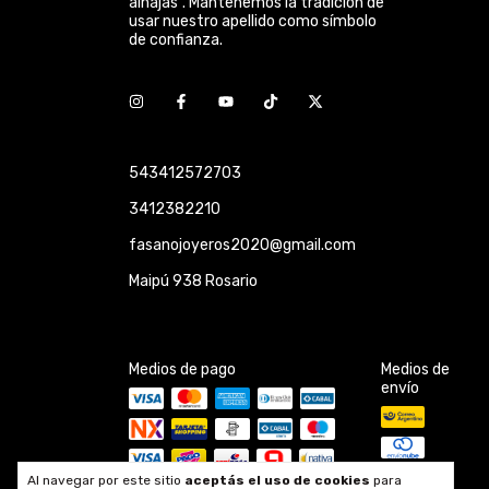
alhajas". Mantenemos la tradición de
usar nuestro apellido como símbolo
de confianza.
543412572703
3412382210
fasanojoyeros2020@gmail.com
Maipú 938 Rosario
Medios de pago
Medios de
envío
Al navegar por este sitio
aceptás el uso de cookies
para