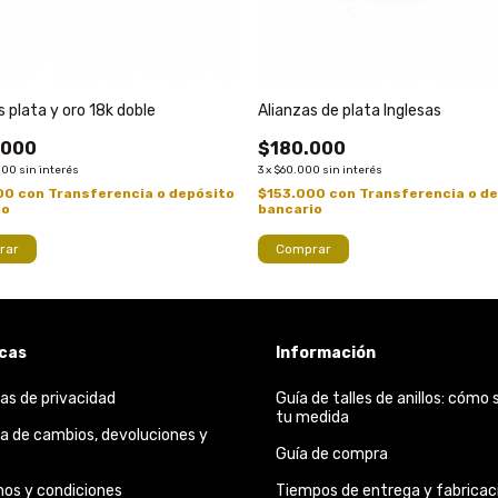
s plata y oro 18k doble
Alianzas de plata Inglesas
.000
$180.000
000
sin interés
3
x
$60.000
sin interés
00
con
Transferencia o depósito
$153.000
con
Transferencia o d
io
bancario
Comprar
icas
Información
cas de privacidad
Guía de talles de anillos: cómo 
tu medida
ca de cambios, devoluciones y
s
Guía de compra
nos y condiciones
Tiempos de entrega y fabricac