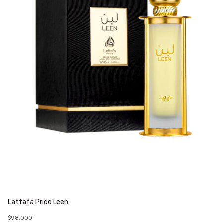
Lattafa Pride Leen
La
$98.000
$1