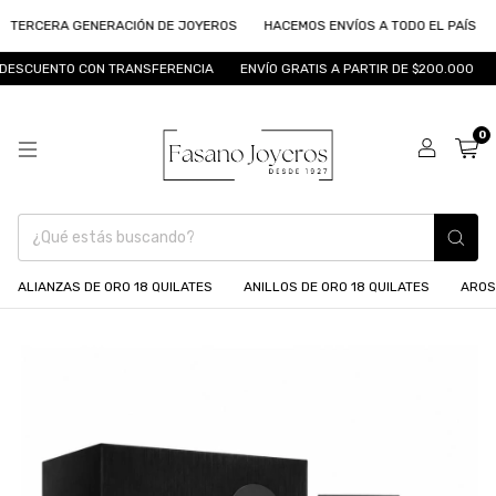
ERCERA GENERACIÓN DE JOYEROS
HACEMOS ENVÍOS A TODO EL PAÍS
LA
SCUENTO CON TRANSFERENCIA
ENVÍO GRATIS A PARTIR DE $200.000
FI
0
ALIANZAS DE ORO 18 QUILATES
ANILLOS DE ORO 18 QUILATES
AROS