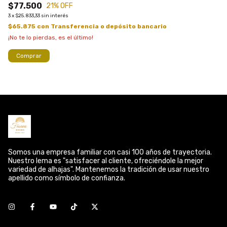
$77.500
$
21
% OFF
3
x
$25.833,33
sin interés
3
x
$65.875
con
Transferencia o depósito bancario
$
¡No te lo pierdas, es el último!
¡No
Comprar
Somos una empresa familiar con casi 100 años de trayectoria.
Nuestro lema es "satisfacer al cliente, ofreciéndole la mejor
variedad de alhajas". Mantenemos la tradición de usar nuestro
apellido como símbolo de confianza.