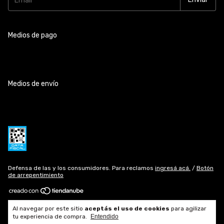
Medios de pago
Medios de envío
Defensa de las y los consumidores. Para reclamos
ingresá acá.
/
Botón
de arrepentimiento
Copyright Fasano Joyeros - Fábrica de Alianzas en Rosario - 2026.
Al navegar por este sitio
aceptás el uso de cookies
para agilizar
Todos los derechos reservados.
tu experiencia de compra.
Entendido