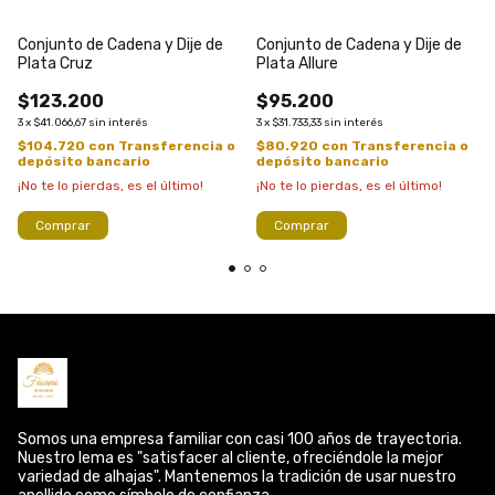
Conjunto de Cadena y Dije de
Conjunto de Cadena y Dije de
Plata Cruz
Plata Allure
$123.200
$95.200
3
x
$41.066,67
sin interés
3
x
$31.733,33
sin interés
$104.720
con
Transferencia o
$80.920
con
Transferencia o
depósito bancario
depósito bancario
¡No te lo pierdas, es el último!
¡No te lo pierdas, es el último!
Comprar
Comprar
Somos una empresa familiar con casi 100 años de trayectoria.
Nuestro lema es "satisfacer al cliente, ofreciéndole la mejor
variedad de alhajas". Mantenemos la tradición de usar nuestro