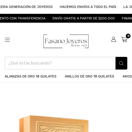
A GENERACIÓN DE JOYEROS
HACEMOS ENVÍOS A TODO EL PAÍS
LA JOYE
TO CON TRANSFERENCIA
ENVÍO GRATIS A PARTIR DE $200.000
FINANCI
0
ALIANZAS DE ORO 18 QUILATES
ANILLOS DE ORO 18 QUILATES
AROS