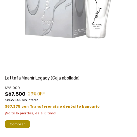
Lattafa Maahir Legacy (Caja abollada)
La
$95.000
$9
$67.500
$
29
% OFF
3
x
$22.500
sin interés
3
x
$57.375
con
Transferencia o depósito bancario
$6
¡No te lo pierdas, es el último!
¡No
Comprar