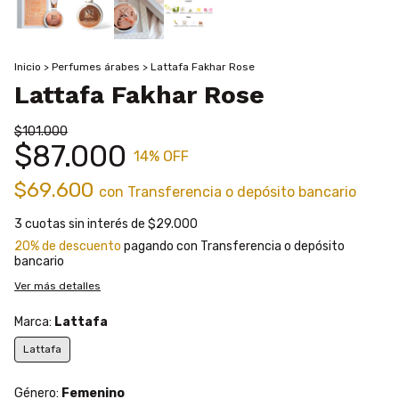
Inicio
>
Perfumes árabes
>
Lattafa Fakhar Rose
Lattafa Fakhar Rose
$101.000
$87.000
14
% OFF
$69.600
con
Transferencia o depósito bancario
3
cuotas sin interés de
$29.000
20% de descuento
pagando con Transferencia o depósito
bancario
Ver más detalles
Marca:
Lattafa
Lattafa
Género:
Femenino