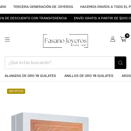
TERCERA GENERACIÓN DE JOYEROS
HACEMOS ENVÍOS A TODO EL PAÍS
 DESCUENTO CON TRANSFERENCIA
ENVÍO GRATIS A PARTIR DE $200.000
0
ALIANZAS DE ORO 18 QUILATES
ANILLOS DE ORO 18 QUILATES
AROS
SIN STOCK