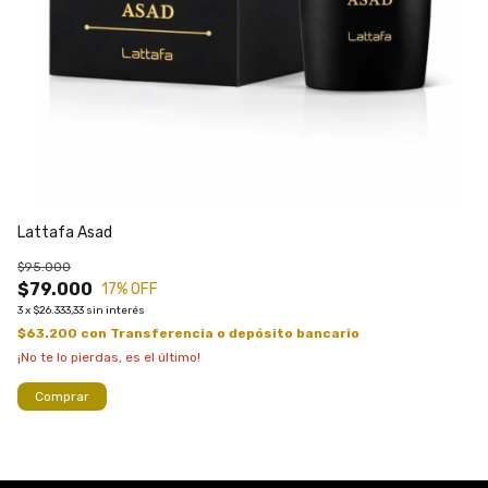
Lattafa Asad
La
$95.000
$9
$79.000
$
17
% OFF
3
x
$26.333,33
sin interés
3
x
$63.200
con
Transferencia o depósito bancario
$
¡No te lo pierdas, es el último!
¡S
Comprar