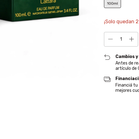
100ml
¡Solo quedan
2
Cambios y
Antes de re
artículo de
Financiac
Financiá t
mejores cuo
Entregas para el CP