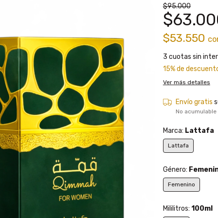
$95.000
$63.00
$53.550
co
3
cuotas sin inte
15% de descuent
Ver más detalles
Envío gratis
s
No acumulable
Marca:
Lattafa
Lattafa
Género:
Femeni
Femenino
Mililitros:
100ml