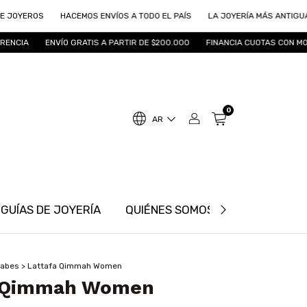
S
HACEMOS ENVÍOS A TODO EL PAÍS
LA JOYERÍA MÁS ANTIGUA DE ROSA
ENVÍO GRATIS A PARTIR DE $200.000
FINANCIA CUOTAS CON MODO
15%
0
AR
GUÍAS DE JOYERÍA
QUIÉNES SOMOS
INFORMACIÓ
rabes
>
Lattafa Qimmah Women
a Qimmah Women