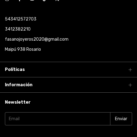
543412572703
3412382210
fasanojoyeros2020@gmail.com
Maipú 938 Rosario
Políticas
Información
Newsletter