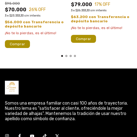
$95.000
$79.000
17
% OFF
$70.000
26
% OFF
3
x
$26.333,33
sin interés
3
x
$23.333,33
sin interés
$63.200
con
Transferencia o
depósito bancario
$56.000
con
Transferencia o
depósito bancario
¡No te lo pierdas, es el último!
¡No te lo pierdas, es el último!
Comprar
Comprar
Somos una empresa familiar con casi 100 años de trayectoria.
Nuestro lema es "satisfacer al cliente, ofreciéndole la mejor
variedad de alhajas". Mantenemos la tradición de usar nuestro
apellido como símbolo de confianza.