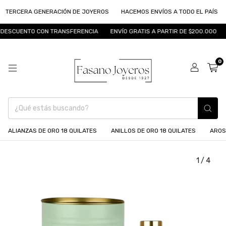
ERCERA GENERACIÓN DE JOYEROS
HACEMOS ENVÍOS A TODO EL PAÍS
L
ESCUENTO CON TRANSFERENCIA
ENVÍO GRATIS A PARTIR DE $200.000
F
0
ALIANZAS DE ORO 18 QUILATES
ANILLOS DE ORO 18 QUILATES
AROS
1
/
4