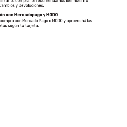
alizar tu compra, te recomendamos leer nuestro
 Cambios y Devoluciones.
ión con Mercadopago y MODO
u compra con Mercado Pago o MODO y aprovechá las
tas según tu tarjeta.