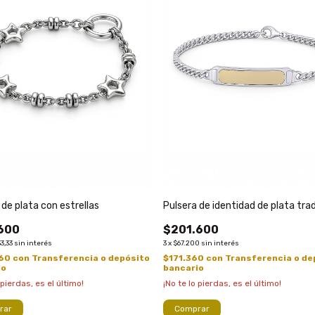
 de plata con estrellas
Pulsera de identidad de plata trad
600
$201.600
3,33
sin interés
3
x
$67.200
sin interés
560
con
Transferencia o depósito
$171.360
con
Transferencia o de
io
bancario
 pierdas, es el último!
¡No te lo pierdas, es el último!
rar
Comprar