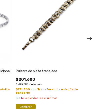
icional
Pulsera de plata trabajada
Pulsera de plata
$201.600
$92.400
3
x
$67.200
sin interés
3
x
$30.800
sin inte
pósito
$171.360
con
Transferencia o depósito
$78.540
con
Tr
bancario
bancario
¡No te lo pierdas, es el último!
¡No te lo pierdas, 
Comprar
Comprar