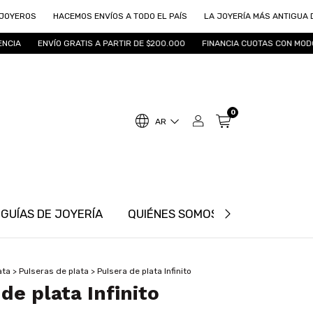
ROS
HACEMOS ENVÍOS A TODO EL PAÍS
LA JOYERÍA MÁS ANTIGUA DE RO
ENVÍO GRATIS A PARTIR DE $200.000
FINANCIA CUOTAS CON MODO
0
AR
GUÍAS DE JOYERÍA
QUIÉNES SOMOS
INFORMACIÓ
ata
>
Pulseras de plata
>
Pulsera de plata Infinito
de plata Infinito