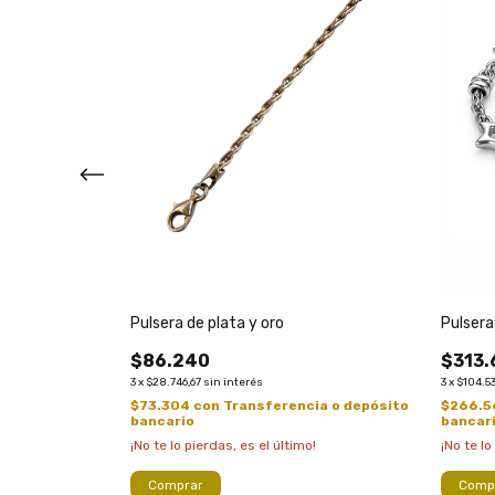
Pulsera de plata y oro
Pulsera
$86.240
$313.
3
x
$28.746,67
sin interés
3
x
$104.53
ia o depósito
$73.304
con
Transferencia o depósito
$266.
bancario
bancar
!
¡No te lo pierdas, es el último!
¡No te lo
Comprar
Comp