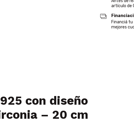
Antes de re
artículo de
Financiac
Financiá t
mejores cuo
 925 con diseño
zirconia – 20 cm