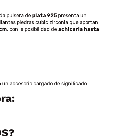
ada pulsera de
plata 925
presenta un
illantes piedras cubic zirconia que aportan
 cm
, con la posibilidad de
achicarla hasta
.
o un accesorio cargado de significado.
ra:
OS?