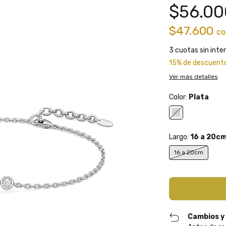
$56.00
$47.600
co
3
cuotas sin inte
15% de descuent
Ver más detalles
Color:
Plata
Largo:
16 a 20c
16 a 20cm
Cambios y